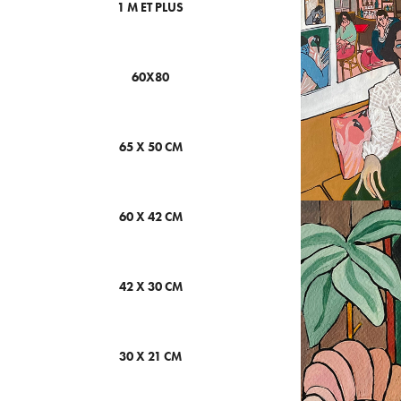
1 M ET PLUS
60X80
65 X 50 CM
60 X 42 CM
42 X 30 CM
30 X 21 CM